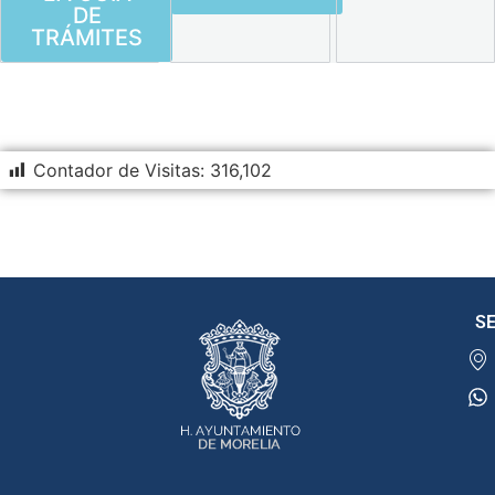
DE
TRÁMITES
Contador de Visitas:
316,102
SE