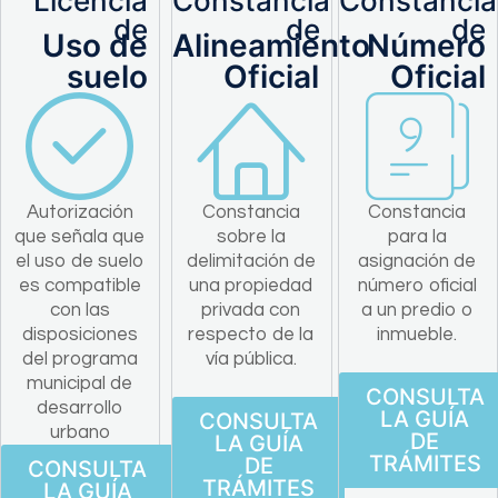
Licencia
Constancia
Constancia
de
de
de
Uso de
Alineamiento
Número
suelo
Oficial
Oficial
Autorización
Constancia
Constancia
que señala que
sobre la
para la
el uso de suelo
delimitación de
asignación de
es compatible
una propiedad
número oficial
con las
privada con
a un predio o
disposiciones
respecto de la
inmueble.
del programa
vía pública.
municipal de
CONSULTA
desarrollo
LA GUÍA
CONSULTA
urbano
DE
LA GUÍA
TRÁMITES
DE
CONSULTA
TRÁMITES
LA GUÍA