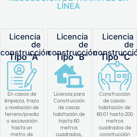
LÍNEA
Licencia
Licencia
Licencia
de
de
de
construcción
construcción
construcci
Tipo "A"
Tipo "B"
Tipo "C"
En casos de
Licencia para
Construcción
limpieza, trazo
Construcción
de casas-
y nivelación de
de casas
habitación de
terreno/predio
habitación de
60.01 hasta 200
o excavación
hasta 60
metros
hasta un
metros
cuadrados de
metro de
cuadrados,
construcción