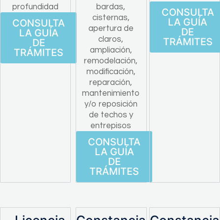
profundidad
bardas,
CONSULTA
cisternas,
LA GUÍA
CONSULTA
apertura de
DE
LA GUÍA
claros,
TRÁMITES
DE
ampliación,
TRÁMITES
remodelación,
modificación,
reparación,
mantenimiento
y/o reposición
de techos y
entrepisos
CONSULTA
LA GUÍA
DE
TRÁMITES